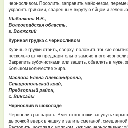
черносливом. Посолить, заправить майонезом, перемеш
украсить грибами, сваренным вкрутую яйцом и зеленью
Шабалкина И.В.,
Волгоградская область,
г. Волжский
Куриная грудка с черносливом
Куриные грудки отбить, сверху положить тонкие ломти
несколько штук предварительно замоченного чернослив
Закрепить зубочистками или зашить, обвалять в муке, з
большом количестве жира.
Маслова Елена Александровна,
Ставропольский край,
Предгорный район,
с. Винсады
Чернослив в шоколаде
Чернослив распарить. Вместо косточки засунуть ядрыш
дырочкой вверх в чашку и залить сметаной, смешанной 
Растопить шоколад с молоком, каждую черносливину обм