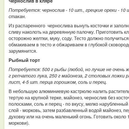
Чернослив в кляре
Потребуется: чернослив - 10 шт., грецкие орехи - 10 шт.,
стакан.
Из распаренного чернослива вынуть косточки и запол
сливу наколоть на деревянную палочку. Приготовить кля
осторожно желтки, муку, соду. Тесто должно получиться
обмакиваем в тесто и обжариваем в глубокой сковород
зарумянится.
Рыбный торт
Потребуется: 500 г рыбы (любой, но лучше не очень жи
г репчатого лука, 250 г майонеза, 2 столовых ложки 
лист, 4-5 шт. перца горошком, соль и перец.
В небольшую алюминиевую кастрюлю налить растительн
тертую на крупной терке, майонез, чернослив без кост
полосками, соль и перец - по вкусу, мелко нарубленный
слой - морковь, затем разбавленный водой майонез, п
духовку или на очень маленький огонь. Готовить около 
моркови).