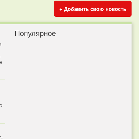
+ Добавить свою новость
Популярное
и
я
бе
 О
...