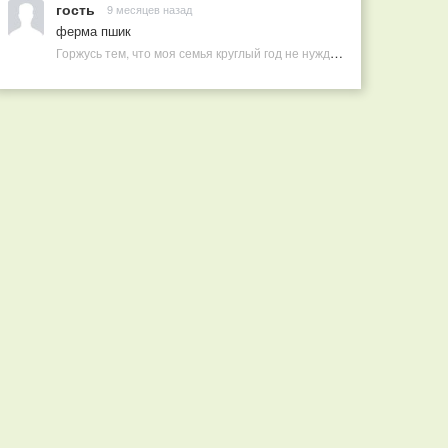
гость
9 месяцев назад
ферма пшик
Горжусь тем, что моя семья круглый год не нуждается в покупных витаминах