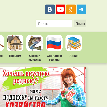
во
Про дом
Охота и
Сделано в
Архив
рыбалка
России