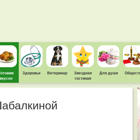
Готовим
Здоровье
Ветеринар
Звездная
Для души
Общест
вкусно
гостиная
Шабалкиной