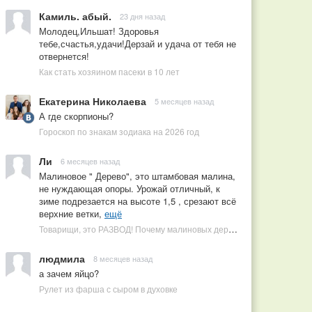
Камиль. абый.
23 дня назад
Молодец,Ильшат! Здоровья
тебе,счастья,удачи!Дерзай и удача от тебя не
отвернется!
Как стать хозяином пасеки в 10 лет
Екатерина Николаева
5 месяцев назад
А где скорпионы?
Гороскоп по знакам зодиака на 2026 год
Ли
6 месяцев назад
Малиновое " Дерево", это штамбовая малина,
не нуждающая опоры. Урожай отличный, к
зиме подрезается на высоте 1,5 , срезают всё
верхние ветки,
ещё
Товарищи, это РАЗВОД! Почему малиновых деревьев не бывает, или Как ушлые продавцы наживаются на мечтах садоводов
людмила
8 месяцев назад
а зачем яйцо?
Рулет из фарша с сыром в духовке