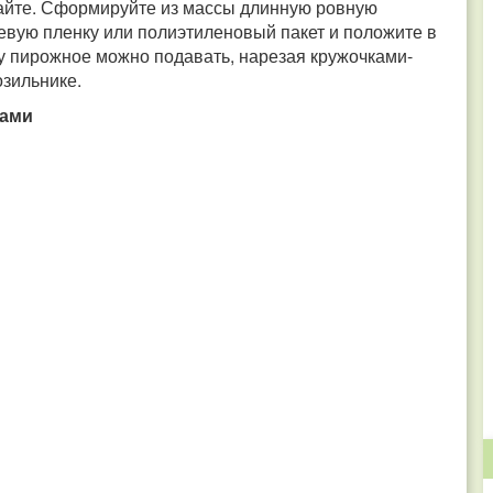
айте. Сформируйте из массы длинную ровную
щевую пленку или полиэтиленовый пакет и положите в
еру пирожное можно подавать, нарезая кружочками-
озильнике.
хами