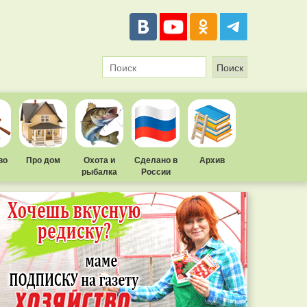
во
Про дом
Охота и
Сделано в
Архив
рыбалка
России