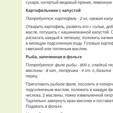
сухари, натертый медовый пряник, лимонную к
Картофельники с капустой
Потребуется: картофель - 2 кг, свежая капуста
Отварить картофель, размять его с солью, доб
масле, потушить с нашинкованной капустой. 
раскатать каждый в лепешку, положить начинк
в кипящую подсоленную воду. Готовые картоф
сметаной или топленым маслом.
Рыба, запеченная в фольге
Потребуется: филе рыбы - 800 г, сладкий пере
маслины - 8 шт., петрушка - 4 ст. л.,базилик 
перец.
Приготовить рыбное филе, посолить и поперчи
подсолнечным маслом, положить в каждую фи
чеснока, 2 маслины, ложку измельченной петр
Тщательно завернуть края мисочек и поставить
Подавать в фольге.