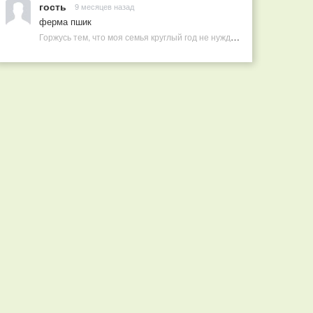
гость
9 месяцев назад
ферма пшик
Горжусь тем, что моя семья круглый год не нуждается в покупных витаминах