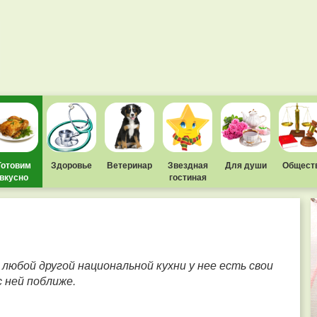
Готовим
Здоровье
Ветеринар
Звездная
Для души
Общест
вкусно
гостиная
 любой другой национальной кухни у нее есть свои
 ней поближе.