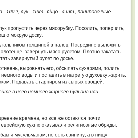
 - 100 г, лук - 1шт., яйцо - 4 шт., панировочные
ук пропустить через мясорубку. Посолить, поперчить,
рш о мокрую доску.
угольником толщиной в палец. Посредине выложить
лотенце, завернуть мясо рулетом. Плотно закатать
атать завернутый рулет по доске.
отивень, выровнять его, обсыпать сухарями, полить
немного воды и поставить в нагретую духовку жарить.
ком. Подавать с гарниром из сырых овощей.
йте в него немного жирного бульона или
древние времена, но все же остаются почти
 еврейскую кухню оказывали религиозные обряды.
бам и мусульманам, не есть свинину, а в пищу