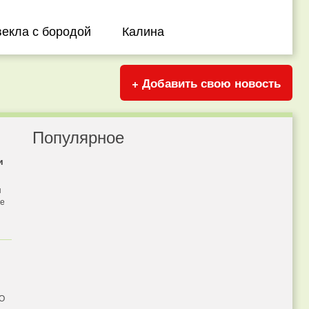
векла с бородой
Калина
+ Добавить свою новость
Популярное
и
я
бе
 О