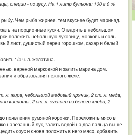
ы, специи - по вусу. На 1 литр бульона: 100 г 6 %
рыбу. Чем рыба жирнее, тем вкуснее будет маринад.
езать на порционные куски. Отварить в небольшом
арки положить небольшую луковицу, морковь и соль.
ровый лист, душистый перец горошком, сахар и белый
вить 1/4 ч. л. желатина.
ленью, вареной марковкой и залить марина дом.
вания и образования нежного желе.
т. л. жира, небольшой медовый пряник, 2 ст. л. меда,
онной кислоты, 2 ст. л. сухарей из белого хлеба, 2
 до появления румяной корочки. Переложить мясо в
лко нарезанный лук, залить водой на два пальца выше
цедить соус и снова положить в него мясо, добавить