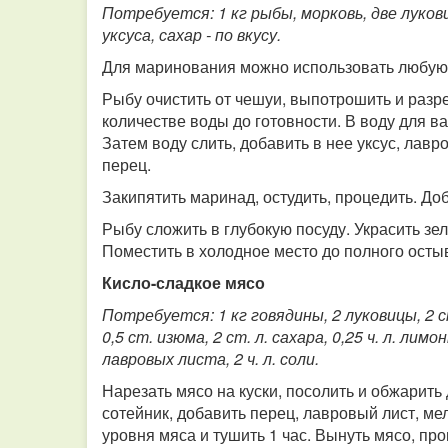
Потребуется: 1 кг рыбы, морковь, две луковиц
уксуса, сахар - по вкусу.
Для маринования можно использовать любую 
Рыбу очистить от чешуи, выпотрошить и разр
количестве воды до готовности. В воду для в
Затем воду слить, добавить в нее уксус, лав
перец.
Закипятить маринад, остудить, процедить. Доба
Рыбу сложить в глубокую посуду. Украсить зе
Поместить в холодное место до полного осты
Кисло-сладкое мясо
Потребуется: 1 кг говядины, 2 луковицы, 2 с
0,5 ст. изюма, 2 ст. л. сахара, 0,25 ч. л. лим
лавровых листа, 2 ч. л. соли.
Нарезать мясо на куски, посолить и обжарить
сотейник, добавить перец, лавровый лист, ме
уровня мяса и тушить 1 час. Вынуть мясо, про