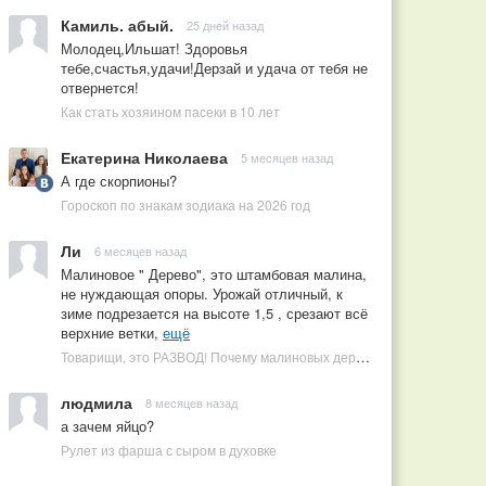
Камиль. абый.
25 дней назад
Молодец,Ильшат! Здоровья
тебе,счастья,удачи!Дерзай и удача от тебя не
отвернется!
Как стать хозяином пасеки в 10 лет
Екатерина Николаева
5 месяцев назад
А где скорпионы?
Гороскоп по знакам зодиака на 2026 год
Ли
6 месяцев назад
Малиновое " Дерево", это штамбовая малина,
не нуждающая опоры. Урожай отличный, к
зиме подрезается на высоте 1,5 , срезают всё
верхние ветки,
ещё
Товарищи, это РАЗВОД! Почему малиновых деревьев не бывает, или Как ушлые продавцы наживаются на мечтах садоводов
людмила
8 месяцев назад
а зачем яйцо?
Рулет из фарша с сыром в духовке