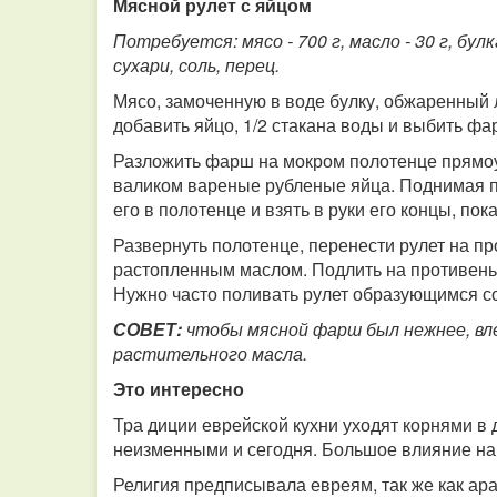
Мясной рулет с яйцом
Потребуется: мясо - 700 г, масло - 30 г, булка
сухари, соль, перец.
Мясо, замоченную в воде булку, обжаренный л
добавить яйцо, 1/2 стакана воды и выбить фа
Разложить фарш на мокром полотенце прямо
валиком вареные рубленые яйца. Поднимая по
его в полотенце и взять в руки его концы, пок
Развернуть полотенце, перенести рулет на пр
растопленным маслом. Подлить на противень 
Нужно часто поливать рулет образующимся со
СОВЕТ:
чтобы мясной фарш был нежнее, вле
растительного масла.
Это интересно
Тра диции еврейской кухни уходят корнями в 
неизменными и сегодня. Большое влияние на
Религия предписывала евреям, так же как ара