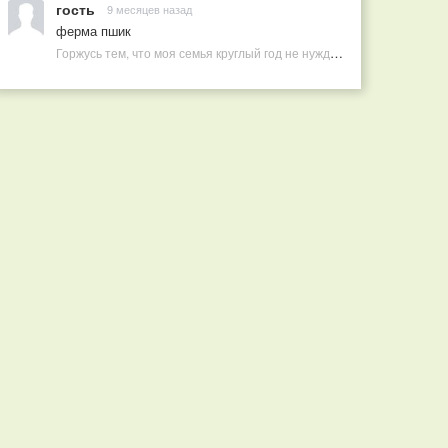
гость
9 месяцев назад
ферма пшик
Горжусь тем, что моя семья круглый год не нуждается в покупных витаминах