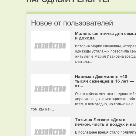
Новое от пользователей
Маленькая птичка для семь
и дохода
История Марии Ивановны, котора
однажды устала – и позволила се
жить легче Мария Ивановна всегда
считала...
Нариман Джемилев: «40
тысяч саженцев в 16 лет —
эт...
О чем сейчас мечтают подростки?
дорогих вещах, о мотоциклах - обо
всем, о чем угодно, но только не о
том, как нач...
Татьяна Легкая: «Дом с
печкой, чистый воздух и нат
В последнее время стало появлят