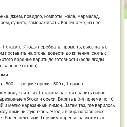
нье, джем, повидло, компоты, желе, мармелад,
ром, сушить, замораживать. Конечно же, из нее
а - 1 стакан. Ягоды перебрать, промыть, высыпать в
м поставить на огонь, довести до кипения, снять с
 этого варенье варить до готовности (если ягоды
, варенье готово).
ками
- 500 г, грецкие орехи - 500 г, 1 лимон.
ром воду слить, из 1 стакана настоя сварить сиpоп
 нарезанные яблоки и орехи. Варить в 3-4 приема по 10
 и мелко нарезанный лимон. Затем таз, где варилось
жду ними чистую ткань. Ягоды в образовавшейся
ся более нежными. Горячим варенье разложить в