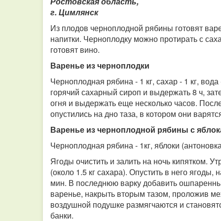
Ростовская область,
г. Цимлянск
Из плодов черноплодной рябины готовят варе
напитки. Черноплодку можно протирать с саха
готовят вино.
Варенье из черноплодки
Черноплодная рябина - 1 кг, сахар - 1 кг, вод
горячий сахарный сироп и выдержать 8 ч, зате
огня и выдержать еще несколько часов. После
опустились на дно таза, в котором они варятся
Варенье из черноплодной рябины с ябло
Черноплодная рябина - 1кг, яблоки (антоновка) 
Ягоды очистить и залить на ночь кипятком. Ут
(около 1.5 кг сахара). Опустить в него ягоды,
мин. В последнюю варку добавить ошпаренный
варенье, накрыть вторым тазом, проложив ме
воздушной подушке размягчаются и становят
банки.