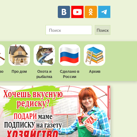
во
Про дом
Охота и
Сделано в
Архив
рыбалка
России