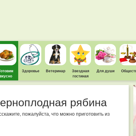
Готовим
Здоровье
Ветеринар
Звездная
Для души
Общест
вкусно
гостиная
черноплодная рябина
скажите, пожалуйста, что можно приготовить из