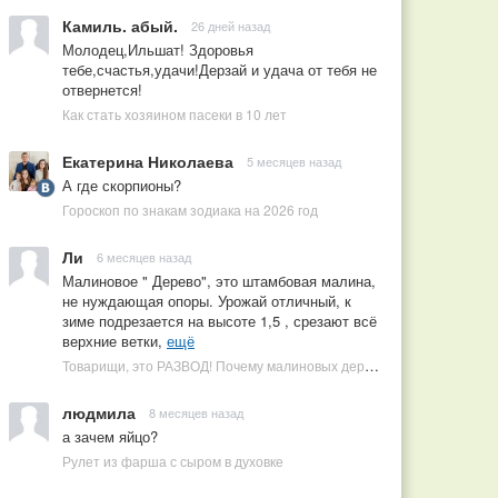
Камиль. абый.
26 дней назад
Молодец,Ильшат! Здоровья
тебе,счастья,удачи!Дерзай и удача от тебя не
отвернется!
Как стать хозяином пасеки в 10 лет
Екатерина Николаева
5 месяцев назад
А где скорпионы?
Гороскоп по знакам зодиака на 2026 год
Ли
6 месяцев назад
Малиновое " Дерево", это штамбовая малина,
не нуждающая опоры. Урожай отличный, к
зиме подрезается на высоте 1,5 , срезают всё
верхние ветки,
ещё
Товарищи, это РАЗВОД! Почему малиновых деревьев не бывает, или Как ушлые продавцы наживаются на мечтах садоводов
людмила
8 месяцев назад
а зачем яйцо?
Рулет из фарша с сыром в духовке