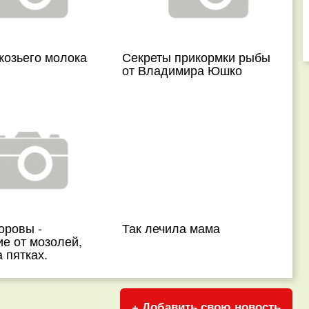
козьего молока
Секреты прикормки рыбы
от Владимира Юшко
оровы -
Так лечила мама
е от мозолей,
 пятках.
+ Добавить свою новость