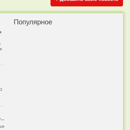
Популярное
и
я
бе
 О
...
ься