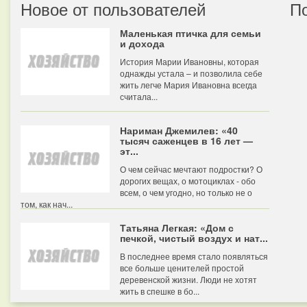
Новое от пользователей
П
Маленькая птичка для семьи
и дохода
История Марии Ивановны, которая
однажды устала – и позволила себе
жить легче Мария Ивановна всегда
считала...
Нариман Джемилев: «40
тысяч саженцев в 16 лет —
эт...
О чем сейчас мечтают подростки? О
дорогих вещах, о мотоциклах - обо
всем, о чем угодно, но только не о
том, как нач...
Татьяна Легкая: «Дом с
печкой, чистый воздух и нат...
В последнее время стало появляться
все больше ценителей простой
деревенской жизни. Люди не хотят
жить в спешке в бо...