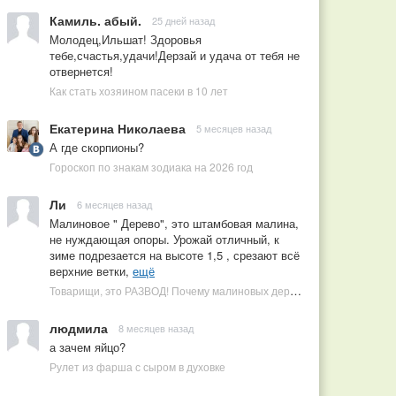
Камиль. абый.
25 дней назад
Молодец,Ильшат! Здоровья
тебе,счастья,удачи!Дерзай и удача от тебя не
отвернется!
Как стать хозяином пасеки в 10 лет
Екатерина Николаева
5 месяцев назад
А где скорпионы?
Гороскоп по знакам зодиака на 2026 год
Ли
6 месяцев назад
Малиновое " Дерево", это штамбовая малина,
не нуждающая опоры. Урожай отличный, к
зиме подрезается на высоте 1,5 , срезают всё
верхние ветки,
ещё
Товарищи, это РАЗВОД! Почему малиновых деревьев не бывает, или Как ушлые продавцы наживаются на мечтах садоводов
людмила
8 месяцев назад
а зачем яйцо?
Рулет из фарша с сыром в духовке