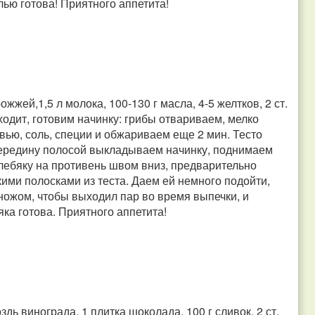
олью готова! Приятного аппетита!
ожжей,1,5 л молока, 100-130 г масла, 4-5 желтков, 2 ст.
дходит, готовим начинку: грибы отвариваем, мелко
вью, соль, специи и обжариваем еще 2 мин. Тесто
 середину полосой выкладываем начинку, поднимаем
лебяку на противень швом вниз, предварительно
ими полосками из теста. Даем ей немного подойти,
ножом, чтобы выходил пар во время выпечки, и
яка готова. Приятного аппетита!
дь винограда, 1 плитка шоколада, 100 г сливок, 2 ст.