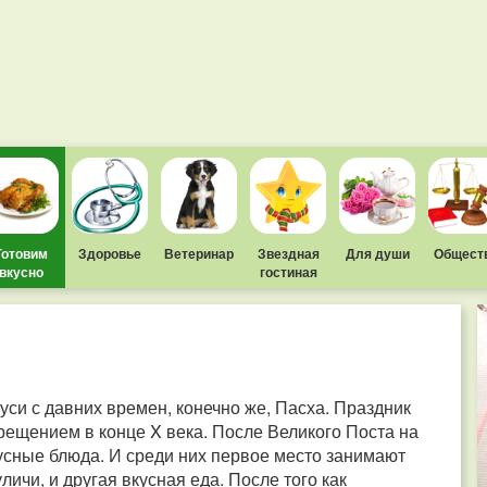
Готовим
Здоровье
Ветеринар
Звездная
Для души
Общест
вкусно
гостиная
и с давних времен, конечно же, Пасха. Праздник
рещением в конце X века. После Великого Поста на
кусные блюда. И среди них первое место занимают
личи, и другая вкусная еда. После того как