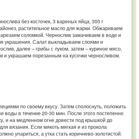
рнослива без косточек, 3 вареных яйца, 300 г
майонез, растительное масло для жарки. Обжариваем
 нарезаем соломкой. Чернослив замачиваем в воде и
для украшения. Салат выкладываем слоями и
лив, далее – грибы с луком, затем – куриное мясо,
м и украшаем порезанным на кусочки черносливом.
специями по своему вкусу. Затем сполоснуть, положить
е воды в течение 20-30 мин. После этого постепенно
ку, и на медленном огне довести под крышкой до
для вязания. Если мякоть мягкая и из прокола
олжно упариться, а утка стать коричнево-золотистой.