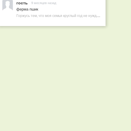
гость
9 месяцев назад
ферма пшик
Горжусь тем, что моя семья круглый год не нуждается в покупных витаминах