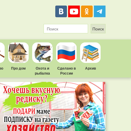
во
Про дом
Охота и
Сделано в
Архив
рыбалка
России