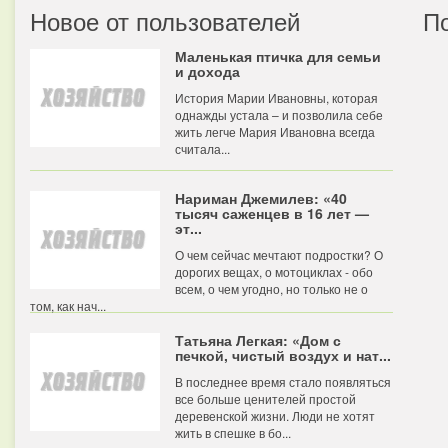
Новое от пользователей
П
Маленькая птичка для семьи
и дохода
История Марии Ивановны, которая
однажды устала – и позволила себе
жить легче Мария Ивановна всегда
считала...
Нариман Джемилев: «40
тысяч саженцев в 16 лет —
эт...
О чем сейчас мечтают подростки? О
дорогих вещах, о мотоциклах - обо
всем, о чем угодно, но только не о
том, как нач...
Татьяна Легкая: «Дом с
печкой, чистый воздух и нат...
В последнее время стало появляться
все больше ценителей простой
деревенской жизни. Люди не хотят
жить в спешке в бо...