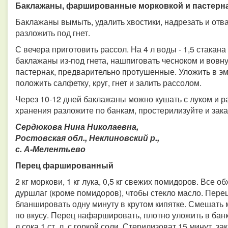
Баклажаны, фаршированные морковкой и пастерн
Баклажаны вымыть, удалить хвостики, надрезать и отва
разложить под гнет.
С вечера приготовить рассол. На 4 л воды - 1,5 стакана
баклажаны из-под гнета, нашпиговать чесноком и вовн
пастернак, предварительно протушенные. Уложить в э
положить салфетку, круг, гнет и залить рассолом.
Через 10-12 дней баклажаны можно кушать с луком и р
хранения разложите по банкам, простерилизуйте и зака
Сердюкова Нина Николаевна,
Ростовская обл., Неклиновский р.,
с. А-Мелентьево
Перец фаршированный
2 кг моркови, 1 кг лука, 0,5 кг свежих помидоров. Все 
дуршлаг (кроме помидоров), чтобы стекло масло. Пере
бланшировать одну минуту в крутом кипятке. Смешать 
по вкусу. Перец нафаршировать, плотно уложить в бан
л сока 1 ст. л. с горкой соли. Стерилизоват 15 минут, з