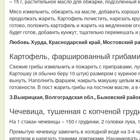
– 15 г, растительное масло для обжарки, подсоленный ку
Мясо измельчить, обжарить на масле, добавить хорошо 
продолжать жарить. Картофель почистить, нарезать кру
готово, положить картофель и жарить на медленном огне
будет готов, добавить кунжут, тщательно перемешать и
Любовь Хурда, Краснодарский край, Мостовский ра
Картофель, фаршированный грибам
Свежие грибы измельчить и пожарить с приправами, лук
Картошку (я обычно беру 10 штук) размером с куриное 
вынуть. Наполнить фаршем, накрыть макушку целым жа
готовности. В пост жарить грибы на постном масле, а в
З.Выирицкая, Волгоградская обл., Быковский райо
Чечевица, тушенная с копченой груд
На 1 стакан чечевицы – 150 г грудинки, 2 головки лука, 
Промытую чечевицу замочить в холодной воде на 3-4 ча
кипятком и нарезать тонкими ломтиками. Нашинковать л