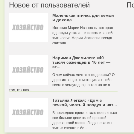
Новое от пользователей
П
Маленькая птичка для семьи
и дохода
История Марии Ивановны, которая
однажды устала – и позволила себе
жить легче Мария Ивановна всегда
считала...
Нариман Джемилев: «40
тысяч саженцев в 16 лет —
эт...
О чем сейчас мечтают подростки? О
дорогих вещах, о мотоциклах - обо
всем, о чем угодно, но только не о
том, как нач...
Татьяна Легкая: «Дом с
печкой, чистый воздух и нат...
В последнее время стало появляться
все больше ценителей простой
деревенской жизни. Люди не хотят
жить в спешке в бо...