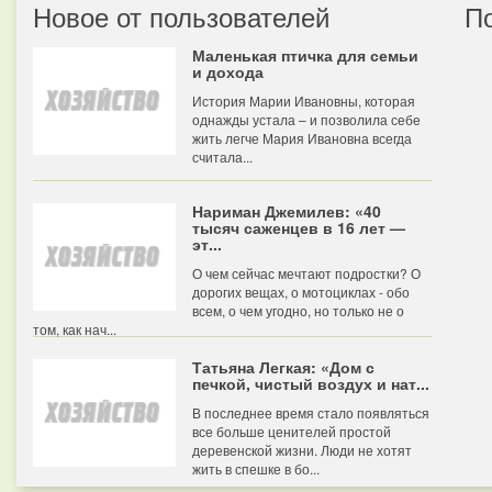
Новое от пользователей
П
Маленькая птичка для семьи
и дохода
История Марии Ивановны, которая
однажды устала – и позволила себе
жить легче Мария Ивановна всегда
считала...
Нариман Джемилев: «40
тысяч саженцев в 16 лет —
эт...
О чем сейчас мечтают подростки? О
дорогих вещах, о мотоциклах - обо
всем, о чем угодно, но только не о
том, как нач...
Татьяна Легкая: «Дом с
печкой, чистый воздух и нат...
В последнее время стало появляться
все больше ценителей простой
деревенской жизни. Люди не хотят
жить в спешке в бо...