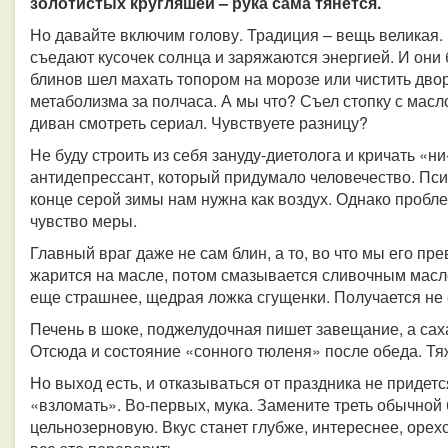
золотистых кругляшей – рука сама тянется.
Но давайте включим голову. Традиция – вещь великая. 
съедают кусочек солнца и заряжаются энергией. И они
блинов шел махать топором на морозе или чистить двор.
метаболизма за полчаса. А мы что? Съел стопку с масл
диван смотреть сериал. Чувствуете разницу?
Не буду строить из себя зануду-диетолога и кричать «ни
антидепрессант, который придумало человечество. Псих
конце серой зимы нам нужна как воздух. Однако пробле
чувство меры.
Главный враг даже не сам блин, а то, во что мы его п
жарится на масле, потом смазывается сливочным масло
еще страшнее, щедрая ложка сгущенки. Получается не 
Печень в шоке, поджелудочная пишет завещание, а саха
Отсюда и состояние «сонного тюленя» после обеда. Тяж
Но выход есть, и отказываться от праздника не придетс
«взломать». Во-первых, мука. Замените треть обычной 
цельнозерновую. Вкус станет глубже, интереснее, орех