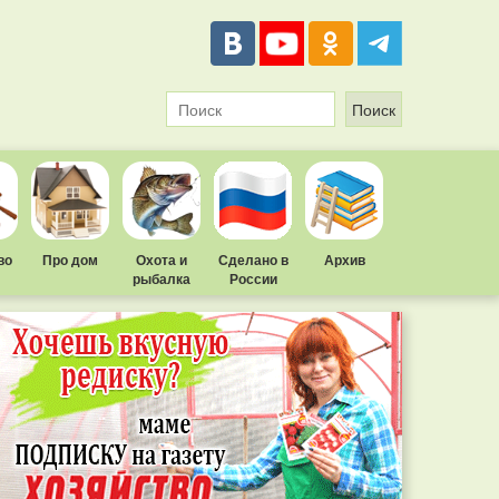
во
Про дом
Охота и
Сделано в
Архив
рыбалка
России