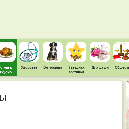
Готовим
Здоровье
Ветеринар
Звездная
Для души
Общест
вкусно
гостиная
ры