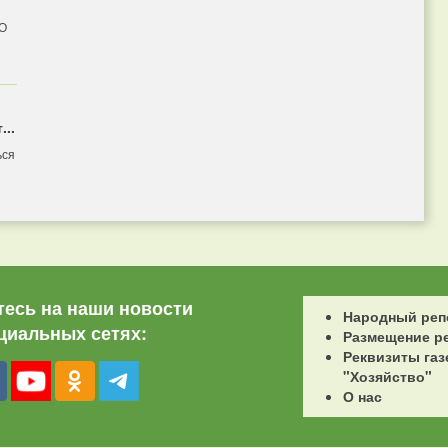
 О
...
ься
есь на наши новости
Народный реп
циальных сетях:
Размещение р
Реквизиты газ
"Хозяйство"
О нас