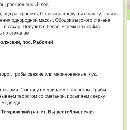
ан, раскрошенный лед.
и, лед раскрошить. Положить продукты в чашку, залить
чения однородной массы. Ободок высокого стакана
м – в сахар. Получится белая, «снежная» кайма.
ь по стаканам.
Волжский, пос. Рабочий
 творог, грибы свежие или маринованные, лук,
дольками. Сметану смешиваем с творогом. Грибы
зываем творогом со сметаной, посыпаем сверху
у медведя.
 Темрюкский р-н, ст. Вышестеблиевская