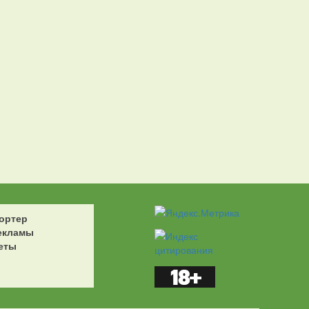
ортер
екламы
еты