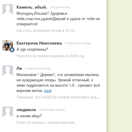
Камиль. абый.
24 дня назад
Молодец,Ильшат! Здоровья
тебе,счастья,удачи!Дерзай и удача от тебя не
отвернется!
Как стать хозяином пасеки в 10 лет
Екатерина Николаева
5 месяцев назад
А где скорпионы?
Гороскоп по знакам зодиака на 2026 год
Ли
6 месяцев назад
Малиновое " Дерево", это штамбовая малина,
не нуждающая опоры. Урожай отличный, к
зиме подрезается на высоте 1,5 , срезают всё
верхние ветки,
ещё
Товарищи, это РАЗВОД! Почему малиновых деревьев не бывает, или Как ушлые продавцы наживаются на мечтах садоводов
людмила
8 месяцев назад
а зачем яйцо?
Рулет из фарша с сыром в духовке