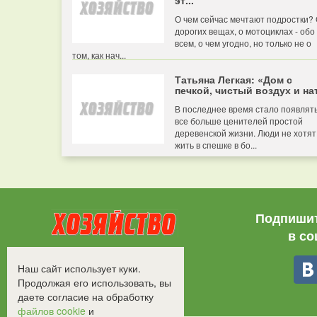
эт...
О чем сейчас мечтают подростки?
дорогих вещах, о мотоциклах - обо
всем, о чем угодно, но только не о
том, как нач...
Татьяна Легкая: «Дом с
печкой, чистый воздух и нат
В последнее время стало появлят
все больше ценителей простой
деревенской жизни. Люди не хотят
жить в спешке в бо...
Подпишит
в со
Все права защищены.
Наш сайт использует куки.
©2008-2017 - "Хозяйство"
Продолжая его использовать, вы
даете согласие на обработку
файлов cookie
и