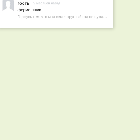
гость
9 месяцев назад
ферма пшик
Горжусь тем, что моя семья круглый год не нуждается в покупных витаминах