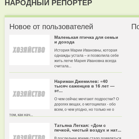
НАРОДНЫЙ РЕПОРТЕР
Новое от пользователей
П
Маленькая птичка для семьи
и дохода
История Марии Ивановны, которая
однажды устала – и позволила себе
жить легче Мария Ивановна всегда
считала...
Нариман Джемилев: «40
тысяч саженцев в 16 лет —
эт...
О чем сейчас мечтают подростки? О
дорогих вещах, о мотоциклах - обо
всем, о чем угодно, но только не о
том, как нач...
Татьяна Легкая: «Дом с
печкой, чистый воздух и нат...
В последнее время стало появляться