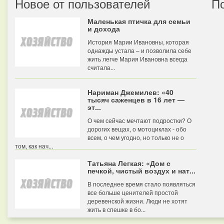
Новое от пользователей
П
Маленькая птичка для семьи
и дохода
История Марии Ивановны, которая
однажды устала – и позволила себе
жить легче Мария Ивановна всегда
считала...
Нариман Джемилев: «40
тысяч саженцев в 16 лет —
эт...
О чем сейчас мечтают подростки? О
дорогих вещах, о мотоциклах - обо
всем, о чем угодно, но только не о
том, как нач...
Татьяна Легкая: «Дом с
печкой, чистый воздух и нат...
В последнее время стало появляться
все больше ценителей простой
деревенской жизни. Люди не хотят
жить в спешке в бо...