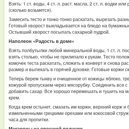
Взять: 1 ст. воды, 4 ст. л. раст. масла, 2 ст. л. водки ил
(сколько возьмется).
Замесить тесто и тонко-тонко раскатать, вырезать раз
Готовый хворост выкладывается на блюдо на бумажные
Остывший хворост посыпать сахарной пудрой.
Наполеон «Радость в доме»
Взять полбутылки любой минеральной воды, 1 ст. л. пос
взять столько, чтобы не прилипало к рукам. Тесто поло
комочек теста раскатать, сложить в конверт и снова ра
размер и выпекать в горячей духовке. Готовые коржи ск
Теперь берем тыкву и очищенное от кожицы яблоко, тре
кожурой пропускаем через мясорубку. Соединить все с
добавить сахар. Все хорошо перемешать и тушить на ма
крем.
Когда крем остынет, смазать им коржи, верхний корж и
измельченными грецкими орехами или кокосовой стружк
часа для пропитки.
Макароны на овощной подушке