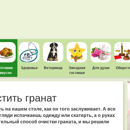
Готовим
Здоровье
Ветеринар
Звездная
Для души
Общест
вкусно
гостиная
тить гранат
ь на нашем столе, как он того заслуживает. А все
 гляди испачкаешь одежду или скатерть, а о руках
тельный способ очистки граната, и мы решили