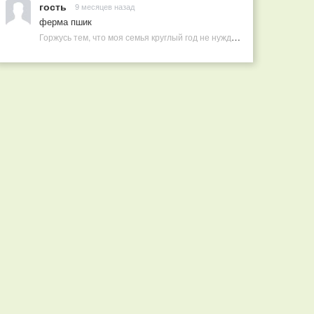
гость
9 месяцев назад
ферма пшик
Горжусь тем, что моя семья круглый год не нуждается в покупных витаминах