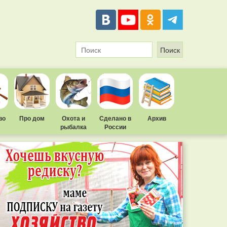
во
Про дом
Охота и
Сделано в
Архив
рыбалка
России