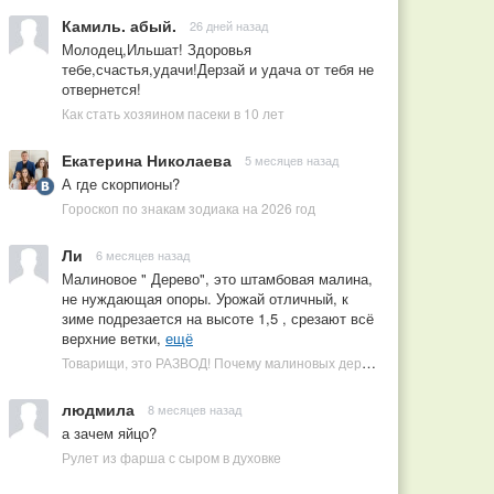
Камиль. абый.
26 дней назад
Молодец,Ильшат! Здоровья
тебе,счастья,удачи!Дерзай и удача от тебя не
отвернется!
Как стать хозяином пасеки в 10 лет
Екатерина Николаева
5 месяцев назад
А где скорпионы?
Гороскоп по знакам зодиака на 2026 год
Ли
6 месяцев назад
Малиновое " Дерево", это штамбовая малина,
не нуждающая опоры. Урожай отличный, к
зиме подрезается на высоте 1,5 , срезают всё
верхние ветки,
ещё
Товарищи, это РАЗВОД! Почему малиновых деревьев не бывает, или Как ушлые продавцы наживаются на мечтах садоводов
людмила
8 месяцев назад
а зачем яйцо?
Рулет из фарша с сыром в духовке