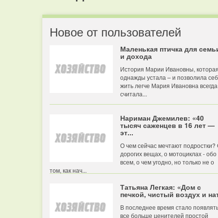
Новое от пользователей
Маленькая птичка для семь
и дохода
История Марии Ивановны, котора
однажды устала – и позволила се
жить легче Мария Ивановна всегда
считала...
Нариман Джемилев: «40
тысяч саженцев в 16 лет —
эт...
О чем сейчас мечтают подростки?
дорогих вещах, о мотоциклах - обо
всем, о чем угодно, но только не о
том, как нач...
Татьяна Легкая: «Дом с
печкой, чистый воздух и нат
В последнее время стало появлят
все больше ценителей простой