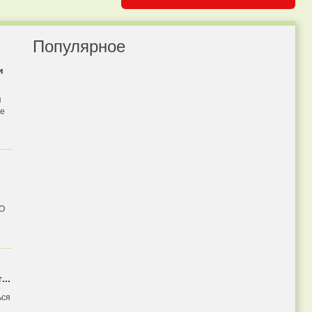
Популярное
и
я
бе
 О
...
ься