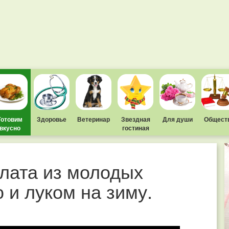
Готовим
Здоровье
Ветеринар
Звездная
Для души
Общест
вкусно
гостиная
лата из молодых
 и луком на зиму.