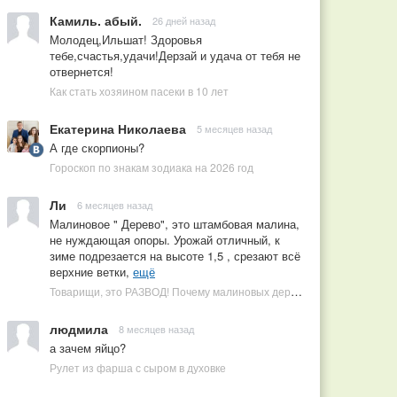
Камиль. абый.
26 дней назад
Молодец,Ильшат! Здоровья
тебе,счастья,удачи!Дерзай и удача от тебя не
отвернется!
Как стать хозяином пасеки в 10 лет
Екатерина Николаева
5 месяцев назад
А где скорпионы?
Гороскоп по знакам зодиака на 2026 год
Ли
6 месяцев назад
Малиновое " Дерево", это штамбовая малина,
не нуждающая опоры. Урожай отличный, к
зиме подрезается на высоте 1,5 , срезают всё
верхние ветки,
ещё
Товарищи, это РАЗВОД! Почему малиновых деревьев не бывает, или Как ушлые продавцы наживаются на мечтах садоводов
людмила
8 месяцев назад
а зачем яйцо?
Рулет из фарша с сыром в духовке