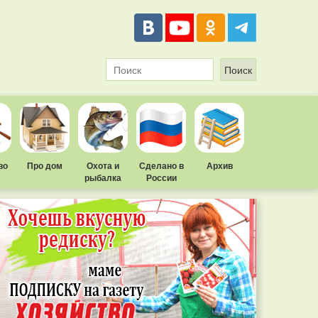
во
Про дом
Охота и
Сделано в
Архив
рыбалка
России