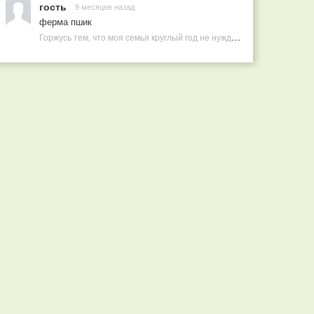
гость
9 месяцев назад
ферма пшик
Горжусь тем, что моя семья круглый год не нуждается в покупных витаминах