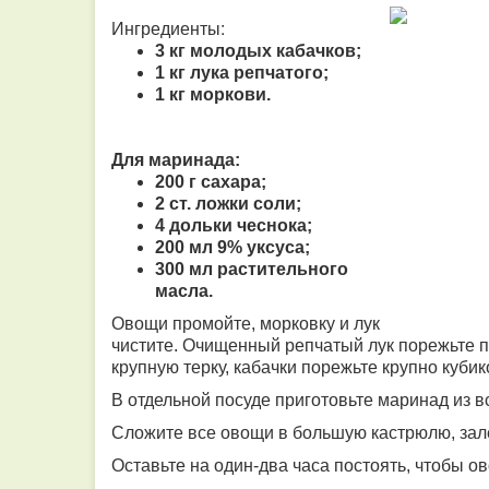
Ингредиенты:
3 кг молодых кабачков;
1 кг лука репчатого;
1 кг моркови.
Для маринада:
200 г сахара;
2 ст. ложки соли;
4 дольки чеснока;
200 мл 9% уксуса;
300 мл растительного
масла.
Овощи промойте, морковку и лук
чистите. Очищенный репчатый лук порежьте 
крупную терку, кабачки порежьте крупно куби
В отдельной посуде приготовьте маринад из в
Сложите все овощи в большую кастрюлю, зал
Оставьте на один-два часа постоять, чтобы о