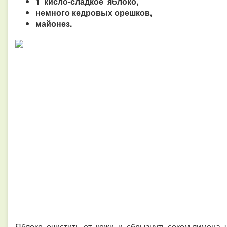
1 кисло-сладкое яблоко,
немного кедровых орешков,
майонез.
Яблоко очистить от кожи и сбрызнуть соком лимона, 