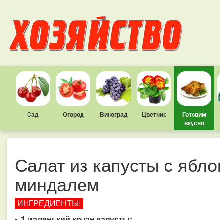
Сад
Огород
Виноград
Цветник
Готовим
вкусно
Салат из капусты с ябло
миндалем
ИНГРЕДИЕНТЫ:
• 1 маленький кочан капусты;