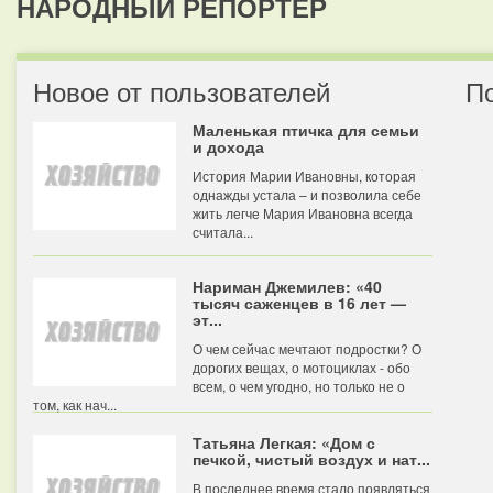
НАРОДНЫЙ РЕПОРТЕР
Новое от пользователей
П
Маленькая птичка для семьи
и дохода
История Марии Ивановны, которая
однажды устала – и позволила себе
жить легче Мария Ивановна всегда
считала...
Нариман Джемилев: «40
тысяч саженцев в 16 лет —
эт...
О чем сейчас мечтают подростки? О
дорогих вещах, о мотоциклах - обо
всем, о чем угодно, но только не о
том, как нач...
Татьяна Легкая: «Дом с
печкой, чистый воздух и нат...
В последнее время стало появляться