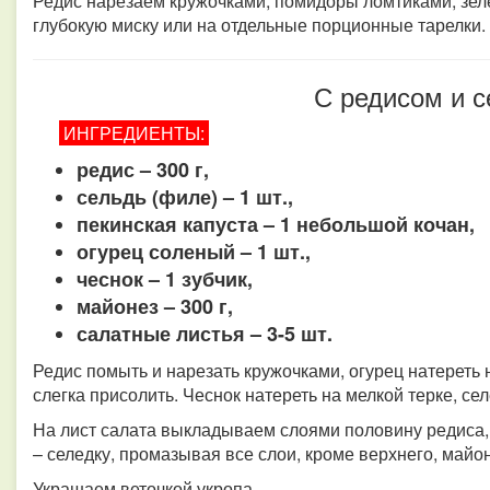
Редис нарезаем кружочками, помидоры ломтиками, зел
глубокую миску или на отдельные порционные тарелки.
С редисом и 
ИНГРЕДИЕНТЫ:
редис – 300 г,
сельдь (филе) – 1 шт.,
пекинская капуста – 1 небольшой кочан,
огурец соленый – 1 шт.,
чеснок – 1 зубчик,
майонез – 300 г,
салатные листья – 3-5 шт.
Редис помыть и нарезать кружочками, огурец натереть 
слегка присолить. Чеснок натереть на мелкой терке, се
На лист салата выкладываем слоями половину редиса, к
– селедку, промазывая все слои, кроме верхнего, майо
Украшаем веточкой укропа.