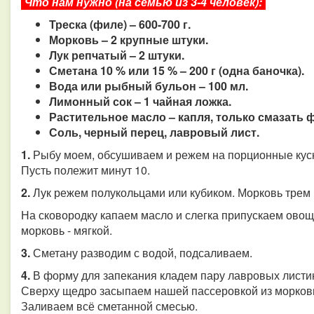
Что нам нужно (на семью из 3-4 человек):
Треска (филе) – 600-700 г.
Морковь – 2 крупные штуки.
Лук репчатый – 2 штуки.
Сметана 10 % или 15 % – 200 г (одна баночка).
Вода или рыбный бульон – 100 мл.
Лимонный сок – 1 чайная ложка.
Растительное масло – капля, только смазать 
Соль, черный перец, лавровый лист.
1.
Рыбу моем, обсушиваем и режем на порционные куск
Пусть полежит минут 10.
2.
Лук режем полукольцами или кубиком. Морковь трем 
На сковородку капаем масло и слегка припускаем овощи
морковь - мягкой.
3.
Сметану разводим с водой, подсаливаем.
4.
В форму для запекания кладем пару лавровых лист
Сверху щедро засыпаем нашей пассеровкой из моркови
Заливаем всё сметанной смесью.