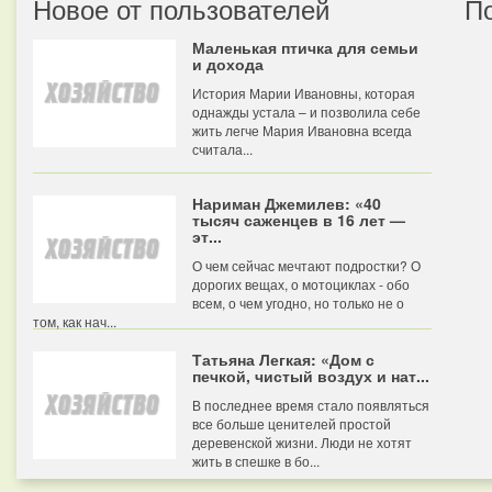
Новое от пользователей
П
Маленькая птичка для семьи
и дохода
История Марии Ивановны, которая
однажды устала – и позволила себе
жить легче Мария Ивановна всегда
считала...
Нариман Джемилев: «40
тысяч саженцев в 16 лет —
эт...
О чем сейчас мечтают подростки? О
дорогих вещах, о мотоциклах - обо
всем, о чем угодно, но только не о
том, как нач...
Татьяна Легкая: «Дом с
печкой, чистый воздух и нат...
В последнее время стало появляться
все больше ценителей простой
деревенской жизни. Люди не хотят
жить в спешке в бо...