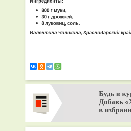
Ингредиенты:
800 г муки,
30 г дрожжей,
8 луковиц, соль.
Валентина Чиликина, Краснодарский кра
Будь в ку
Добавь «
в избранн