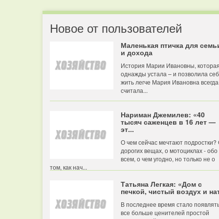
Новое от пользователей
Маленькая птичка для семь
и дохода
История Марии Ивановны, котора
однажды устала – и позволила се
жить легче Мария Ивановна всегда
считала...
Нариман Джемилев: «40
тысяч саженцев в 16 лет —
эт...
О чем сейчас мечтают подростки?
дорогих вещах, о мотоциклах - обо
всем, о чем угодно, но только не о
том, как нач...
Татьяна Легкая: «Дом с
печкой, чистый воздух и нат
В последнее время стало появлят
все больше ценителей простой