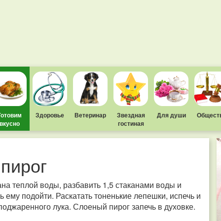
Готовим
Здоровье
Ветеринар
Звездная
Для души
Общест
вкусно
гостиная
 пирог
на теплой воды, разбавить 1,5 стаканами воды и
ть ему подойти. Раскатать тоненькие лепешки, испечь и
поджаренного лука. Слоеный пирог запечь в духовке.