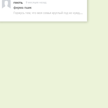
гость
9 месяцев назад
ферма пшик
Горжусь тем, что моя семья круглый год не нуждается в покупных витаминах