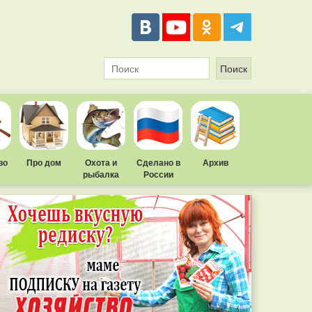
во
Про дом
Охота и
Сделано в
Архив
рыбалка
России