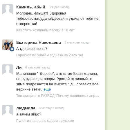
Камиль. абый.
24 дня назад
Молодец,Ильшат! Здоровья
тебе,счастья,удачи!Дерзай и удача от тебя не
отвернется!
Как стать хозяином пасеки в 10 лет
Екатерина Николаева
5 месяцев назад
А где скорпионы?
Гороскоп по знакам зодиака на 2026 год
Ли
6 месяцев назад
Малиновое " Дерево", это штамбовая малина,
не нуждающая опоры. Урожай отличный, к
зиме подрезается на высоте 1,5 , срезают всё
верхние ветки,
ещё
Товарищи, это РАЗВОД! Почему малиновых деревьев не бывает, или Как ушлые продавцы наживаются на мечтах садоводов
людмила
8 месяцев назад
а зачем яйцо?
Рулет из фарша с сыром в духовке