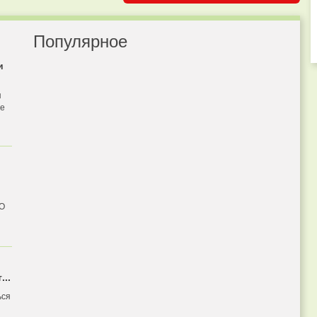
Популярное
и
я
бе
 О
...
ься