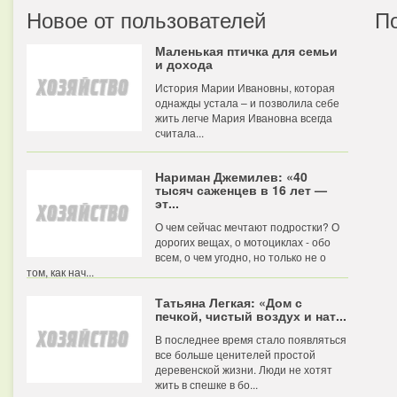
Новое от пользователей
П
Маленькая птичка для семьи
и дохода
История Марии Ивановны, которая
однажды устала – и позволила себе
жить легче Мария Ивановна всегда
считала...
Нариман Джемилев: «40
тысяч саженцев в 16 лет —
эт...
О чем сейчас мечтают подростки? О
дорогих вещах, о мотоциклах - обо
всем, о чем угодно, но только не о
том, как нач...
Татьяна Легкая: «Дом с
печкой, чистый воздух и нат...
В последнее время стало появляться
все больше ценителей простой
деревенской жизни. Люди не хотят
жить в спешке в бо...