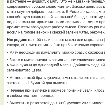
в растение — душистую мяту. Это же название перешл
современное русское слово «мята». Высоко ценилась м
мяты служил добрым признаком. В Риме считалось, что
способствует оживленной застольной беседе, поэтому
водой, столы натирали мятными листьями, а гостям пре
аромат мяты возбуждает работу мысли. Поэтому римск
носил на голове венок из свежей зелени мяты, рекомен
Ингредиенты:
100 г сливочного масла или маргарина (
сахара, 30 г листьев мяты (это приблизительно хорошая 
• Мяту необходимо измельчить, можно сразу с сахаром 
• Затем в миске смешать размягченное сливочное масл
можно руками до однородной массы. Добавить сюда яйц
зеленоватого цвета.
• Можно ложкой брать кусочки, а мы катали его в шари
застеленный бумагой для выпечки.
• Печенье при выпечке в размере почти не увеличилось,
в любом плотном порядке.
• Выпекать в разогретой до 180°С духовке 20-25 минут.