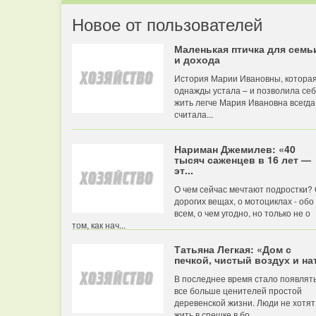
Новое от пользователей
Маленькая птичка для семь
и дохода
История Марии Ивановны, котора
однажды устала – и позволила се
жить легче Мария Ивановна всегда
считала...
Нариман Джемилев: «40
тысяч саженцев в 16 лет —
эт...
О чем сейчас мечтают подростки?
дорогих вещах, о мотоциклах - обо
всем, о чем угодно, но только не о
том, как нач...
Татьяна Легкая: «Дом с
печкой, чистый воздух и нат
В последнее время стало появлят
все больше ценителей простой
деревенской жизни. Люди не хотят
жить в спешке в бо...