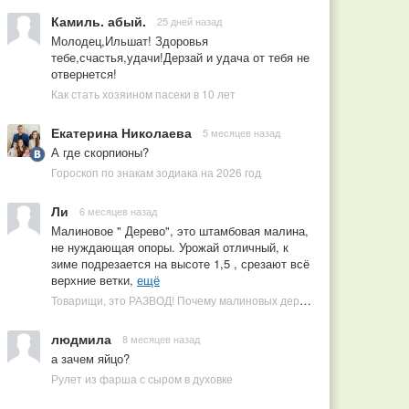
Камиль. абый.
25 дней назад
Молодец,Ильшат! Здоровья
тебе,счастья,удачи!Дерзай и удача от тебя не
отвернется!
Как стать хозяином пасеки в 10 лет
Екатерина Николаева
5 месяцев назад
А где скорпионы?
Гороскоп по знакам зодиака на 2026 год
Ли
6 месяцев назад
Малиновое " Дерево", это штамбовая малина,
не нуждающая опоры. Урожай отличный, к
зиме подрезается на высоте 1,5 , срезают всё
верхние ветки,
ещё
Товарищи, это РАЗВОД! Почему малиновых деревьев не бывает, или Как ушлые продавцы наживаются на мечтах садоводов
людмила
8 месяцев назад
а зачем яйцо?
Рулет из фарша с сыром в духовке