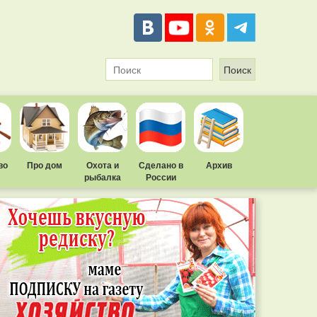
во
Про дом
Охота и
Сделано в
Архив
рыбалка
России