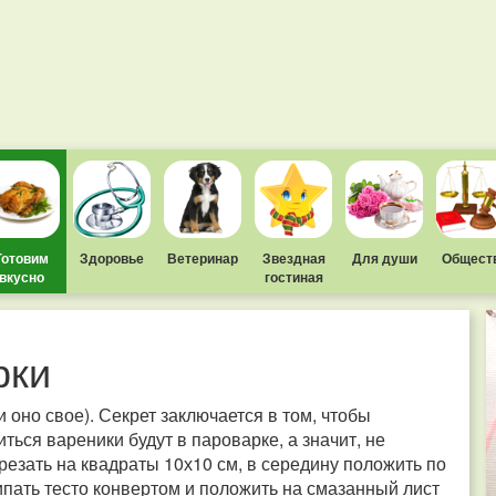
Готовим
Здоровье
Ветеринар
Звездная
Для души
Общест
вкусно
гостиная
рки
 оно свое). Секрет заключается в том, чтобы
иться вареники будут в пароварке, а значит, не
зрезать на квадраты 10х10 см, в середину положить по
ипать тесто конвертом и положить на смазанный лист