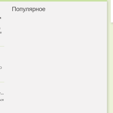
Популярное
и
я
бе
 О
...
ься