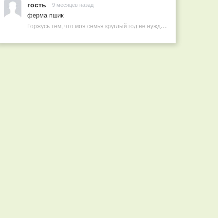
гость
9 месяцев назад
ферма пшик
Горжусь тем, что моя семья круглый год не нуждается в покупных витаминах