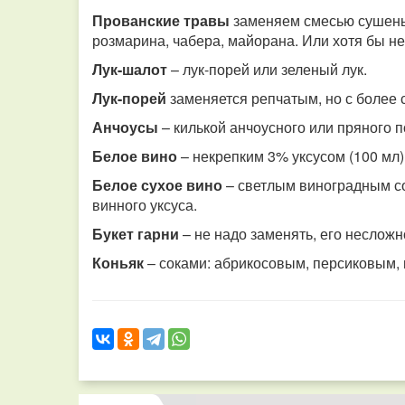
Прованские травы
заменяем смесью сушены
розмарина, чабера, майорана. Или хотя бы н
Лук-шалот
– лук-порей или зеленый лук.
Лук-порей
заменяется репчатым, но с более 
Анчоусы
– килькой анчоусного или пряного 
Белое вино
– некрепким 3% уксусом (100 мл)
Белое сухое вино
– светлым виноградным со
винного уксуса.
Букет гарни
– не надо заменять, его несложн
Коньяк
– соками: абрикосовым, персиковым,