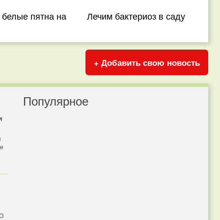
 белые пятна на
Лечим бактериоз в саду
+ Добавить свою новость
Популярное
и
я
бе
 О