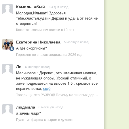
Камиль. абый.
24 дня назад
Молодец,Ильшат! Здоровья
тебе,счастья,удачи!Дерзай и удача от тебя не
отвернется!
Как стать хозяином пасеки в 10 лет
Екатерина Николаева
5 месяцев назад
А где скорпионы?
Гороскоп по знакам зодиака на 2026 год
Ли
6 месяцев назад
Малиновое " Дерево", это штамбовая малина,
не нуждающая опоры. Урожай отличный, к
зиме подрезается на высоте 1,5 , срезают всё
верхние ветки,
ещё
Товарищи, это РАЗВОД! Почему малиновых деревьев не бывает, или Как ушлые продавцы наживаются на мечтах садоводов
людмила
8 месяцев назад
а зачем яйцо?
Рулет из фарша с сыром в духовке