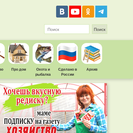
во
Про дом
Охота и
Сделано в
Архив
рыбалка
России