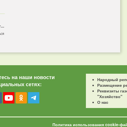
...
ься
есь на наши новости
Народный реп
циальных сетях:
Размещение р
Реквизиты газ
"Хозяйство"
О нас
Политика использования cookie-фа