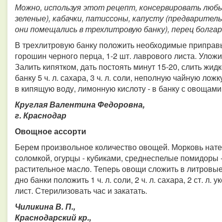
Можно, используя этот рецепт, консервировать любы
зеленые), кабачки, патиссоны, капусту (предварител
они помещались в трехлитровую банку), перец болгар
В трехлитровую банку положить необходимые приправы:
горошин черного перца, 1-2 шт. лаврового листа. Улож
Залить кипятком, дать постоять минут 15-20, слить жид
банку 5 ч. л. сахара, 3 ч. л. соли, неполную чайную ло
в кипящую воду, лимонную кислоту - в банку с овощами.
Круглая Валентина Федоровна,
г. Краснодар
Овощное ассорти
Берем произвольное количество овощей. Морковь натер
соломкой, огурцы - кубиками, среднеспелые помидоры -
растительное масло. Теперь овощи сложить в литровые 
дно банки положить 1 ч. л. соли, 2 ч. л. сахара, 2 ст. л
лист. Стерилизовать час и закатать.
Чиликина В. П.,
Краснодарский кр.,