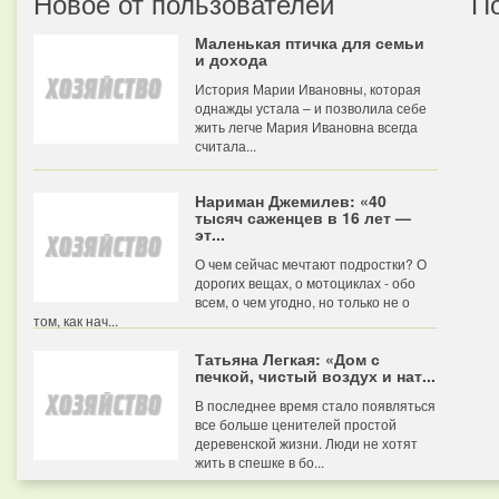
Новое от пользователей
П
Маленькая птичка для семьи
и дохода
История Марии Ивановны, которая
однажды устала – и позволила себе
жить легче Мария Ивановна всегда
считала...
Нариман Джемилев: «40
тысяч саженцев в 16 лет —
эт...
О чем сейчас мечтают подростки? О
дорогих вещах, о мотоциклах - обо
всем, о чем угодно, но только не о
том, как нач...
Татьяна Легкая: «Дом с
печкой, чистый воздух и нат...
В последнее время стало появляться
все больше ценителей простой
деревенской жизни. Люди не хотят
жить в спешке в бо...