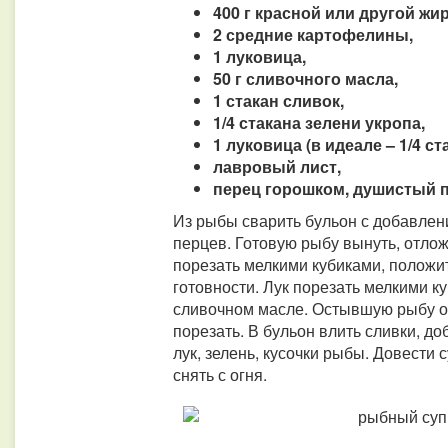
400 г красной или другой ж
2 средние картофелины,
1 луковица,
50 г сливочного масла,
1 стакан сливок,
1/4 стакана зелени укропа,
1 луковица (в идеале – 1/4 ст
лавровый лист,
перец горошком, душистый п
Из рыбы сварить бульон с добавлен
перцев. Готовую рыбу вынуть, отлож
порезать мелкими кубиками, положит
готовности. Лук порезать мелкими к
сливочном масле. Остывшую рыбу отд
порезать. В бульон влить сливки, д
лук, зелень, кусочки рыбы. Довести с
снять с огня.