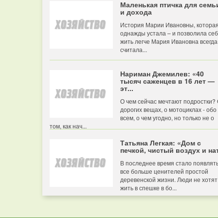
Маленькая птичка для семь
и дохода
История Марии Ивановны, котора
однажды устала – и позволила се
жить легче Мария Ивановна всегда
считала...
Нариман Джемилев: «40
тысяч саженцев в 16 лет —
эт...
О чем сейчас мечтают подростки?
дорогих вещах, о мотоциклах - обо
всем, о чем угодно, но только не о
том, как нач...
Татьяна Легкая: «Дом с
печкой, чистый воздух и нат
В последнее время стало появлят
все больше ценителей простой
деревенской жизни. Люди не хотят
жить в спешке в бо...