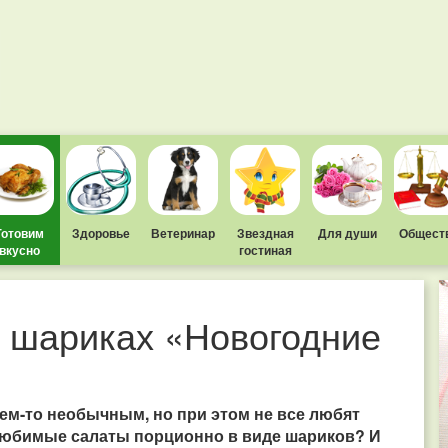
Готовим
Здоровье
Ветеринар
Звездная
Для души
Общест
вкусно
гостиная
 шариках «Новогодние
чем-то необычным, но при этом не все любят
 любимые салаты порционно в виде шариков? И