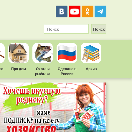
во
Про дом
Охота и
Сделано в
Архив
рыбалка
России