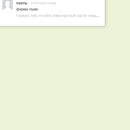
гость
9 месяцев назад
ферма пшик
Горжусь тем, что моя семья круглый год не нуждается в покупных витаминах