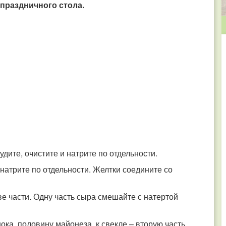
праздничного стола.
удите, очистите и натрите по отдельности.
 натрите по отдельности. Желтки соедините со
ве части. Одну часть сыра смешайте с натертой
ока, половину майонеза, к свекле – вторую часть