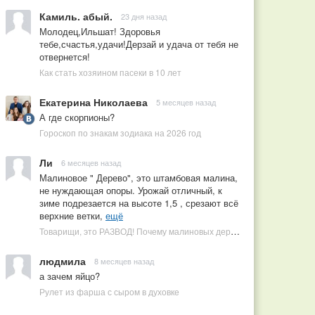
Камиль. абый.
23 дня назад
Молодец,Ильшат! Здоровья
тебе,счастья,удачи!Дерзай и удача от тебя не
отвернется!
Как стать хозяином пасеки в 10 лет
Екатерина Николаева
5 месяцев назад
А где скорпионы?
Гороскоп по знакам зодиака на 2026 год
Ли
6 месяцев назад
Малиновое " Дерево", это штамбовая малина,
не нуждающая опоры. Урожай отличный, к
зиме подрезается на высоте 1,5 , срезают всё
верхние ветки,
ещё
Товарищи, это РАЗВОД! Почему малиновых деревьев не бывает, или Как ушлые продавцы наживаются на мечтах садоводов
людмила
8 месяцев назад
а зачем яйцо?
Рулет из фарша с сыром в духовке