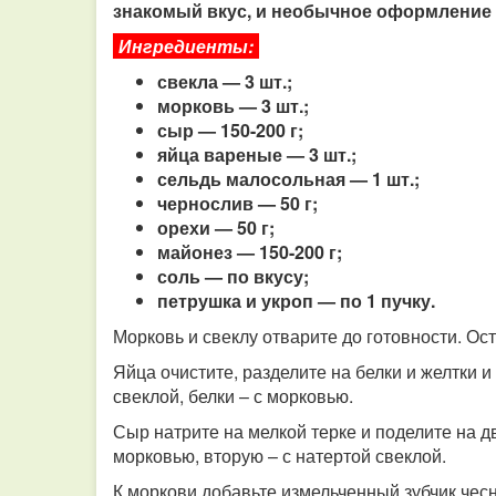
знакомый вкус, и необычное оформление 
Ингредиенты:
свекла — 3 шт.;
морковь — 3 шт.;
сыр — 150-200 г;
яйца вареные — 3 шт.;
сельдь малосольная — 1 шт.;
чернослив — 50 г;
орехи — 50 г;
майонез — 150-200 г;
соль — по вкусу;
петрушка и укроп — по 1 пучку.
Морковь и свеклу отварите до готовности. Ост
Яйца очистите, разделите на белки и желтки и
свеклой, белки – с морковью.
Сыр натрите на мелкой терке и поделите на д
морковью, вторую – с натертой свеклой.
К моркови добавьте измельченный зубчик чесн