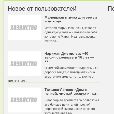
Новое от пользователей
П
Маленькая птичка для семьи
и дохода
История Марии Ивановны, которая
однажды устала – и позволила себе
жить легче Мария Ивановна всегда
считала...
Нариман Джемилев: «40
тысяч саженцев в 16 лет —
эт...
О чем сейчас мечтают подростки? О
дорогих вещах, о мотоциклах - обо
всем, о чем угодно, но только не о
том, как нач...
Татьяна Легкая: «Дом с
печкой, чистый воздух и нат...
В последнее время стало появляться
все больше ценителей простой
деревенской жизни. Люди не хотят
жить в спешке в бо...