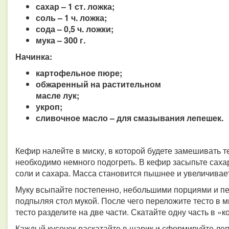
сахар – 1 ст. ложка;
соль – 1 ч. ложка;
сода – 0,5 ч. ложки;
мука – 300 г.
Начинка:
картофельное пюре;
обжаренный на растительном
масле лук;
укроп;
сливочное масло – для смазывания лепешек.
Кефир налейте в миску, в которой будете замешивать т
необходимо немного подогреть. В кефир засыпьте саха
соли и сахара. Масса становится пышнее и увеличивае
Муку всыпайте постепенно, небольшими порциями и пе
подпыляя стол мукой. После чего переложите тесто в ми
тесто разделите на две части. Скатайте одну часть в «к
Каждый кусочек раскатайте в шарик и сформируйте леп